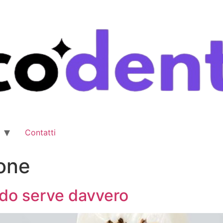
Contatti
ione
ndo serve davvero