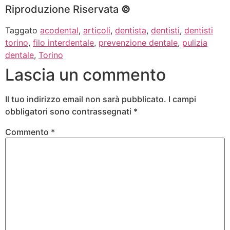
Riproduzione Riservata
©
Taggato
acodental
,
articoli
,
dentista
,
dentisti
,
dentisti
torino
,
filo interdentale
,
prevenzione dentale
,
pulizia
dentale
,
Torino
Lascia un commento
Il tuo indirizzo email non sarà pubblicato.
I campi
obbligatori sono contrassegnati
*
Commento
*