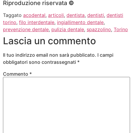
Riproduzione riservata
©
Taggato
acodental
,
articoli
,
dentista
,
dentisti
,
dentisti
torino
,
filo interdentale
,
ingiallimento dentale
,
prevenzione dentale
,
pulizia dentale
,
spazzolino
,
Torino
Lascia un commento
Il tuo indirizzo email non sarà pubblicato.
I campi
obbligatori sono contrassegnati
*
Commento
*