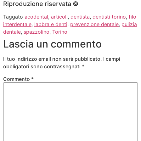
Riproduzione riservata
©
Taggato
acodental
,
articoli
,
dentista
,
dentisti torino
,
filo
interdentale
,
labbra e denti
,
prevenzione dentale
,
pulizia
dentale
,
spazzolino
,
Torino
Lascia un commento
Il tuo indirizzo email non sarà pubblicato.
I campi
obbligatori sono contrassegnati
*
Commento
*