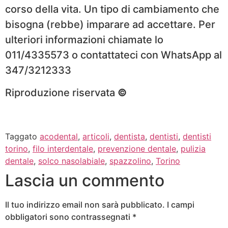
corso della vita. Un tipo di cambiamento che
bisogna (rebbe) imparare ad accettare. Per
ulteriori informazioni chiamate lo
011/4335573 o contattateci con WhatsApp al
347/3212333
Riproduzione riservata
©
Taggato
acodental
,
articoli
,
dentista
,
dentisti
,
dentisti
torino
,
filo interdentale
,
prevenzione dentale
,
pulizia
dentale
,
solco nasolabiale
,
spazzolino
,
Torino
Lascia un commento
Il tuo indirizzo email non sarà pubblicato.
I campi
obbligatori sono contrassegnati
*